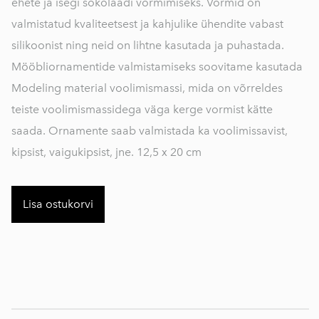
ehete ja isegi šokolaadi vormimiseks. Vormid on
valmistatud kvaliteetsest ja kahjulike ühendite vabast
silikoonist ning neid on lihtne kasutada ja puhastada.
Mööbliornamentide valmistamiseks soovitame kasutada
Modeling material voolimismassi, mida on võrreldes
teiste voolimismassidega väga kerge vormist kätte
saada. Ornamente saab valmistada ka voolimissavist,
kipsist, vaigukipsist, jne. 12,5 x 20 cm
Lisa ostukorvi