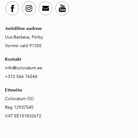
Juriidiline aadress
Uus-Backesa, Förby
Vormsi vald 91305
Kontakt
info@coloratum.ee
+372 566 76544
Ettevõte
Coloratum OÜ
Reg 12937545
VAT EE101832672