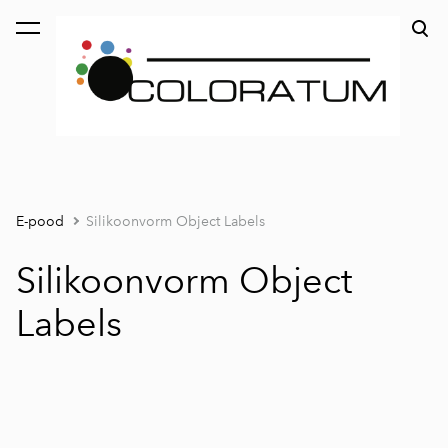
lisati ostukorvi.
Vaata ostukorvi
E-pood
Silikoonvorm Object Labels
Silikoonvorm Object
Labels