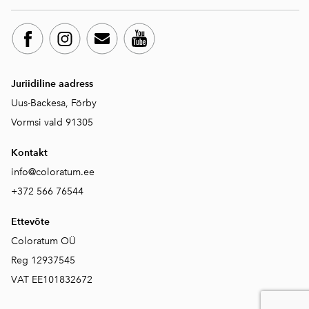
Juriidiline aadress
Uus-Backesa, Förby
Vormsi vald 91305
Kontakt
info@coloratum.ee
+372 566 76544
Ettevõte
Coloratum OÜ
Reg 12937545
VAT EE101832672