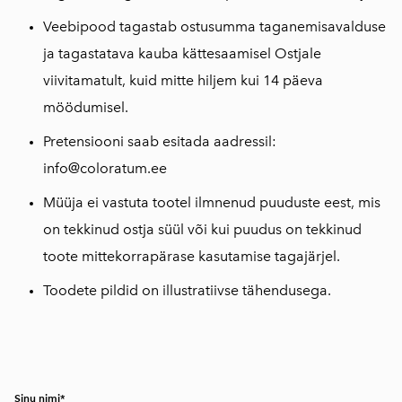
Veebipood tagastab ostusumma taganemisavalduse
ja tagastatava kauba kättesaamisel Ostjale
viivitamatult, kuid mitte hiljem kui 14 päeva
möödumisel.
Pretensiooni saab esitada aadressil:
info@coloratum.ee
Müüja ei vastuta tootel ilmnenud puuduste eest, mis
on tekkinud ostja süül või kui puudus on tekkinud
toote mittekorrapärase kasutamise tagajärjel.
Toodete pildid on illustratiivse tähendusega.
Sinu nimi