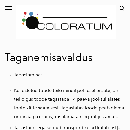
lisati ostukorvi.
Vaata ostukorvi
Taganemisavaldus
Tagastamine:
Kui ostetud toode teile mingil põhjusel ei sobi, on
teil õigus toode tagastada 14 päeva jooksul alates
toote kätte saamisest. Tagastatav toode peab olema
originaalpakendis, kasutamata ning kahjustamata.
Tagastamisega seotud transpordikulud katab ostja.