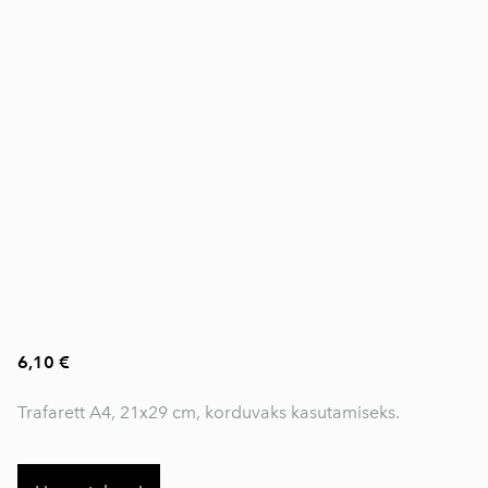
6,10 €
Trafarett A4, 21x29 cm, korduvaks kasutamiseks.