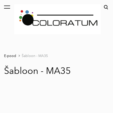
lisati ostukorvi.
Vaata ostukorvi
E-pood
Šabloon - MA35
Šabloon - MA35