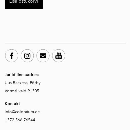
Lisa ostukorvi
Juriidiline aadress
Uus-Backesa, Förby
Vormsi vald 91305
Kontakt
info@coloratum.ee
+372 566 76544