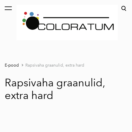
lisati ostukorvi.
Vaata ostukorvi
E-pood
Rapsivaha graanulid, extra hard
Rapsivaha graanulid,
extra hard