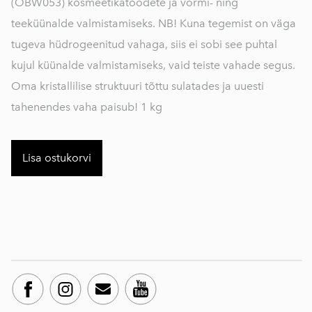
(OBW053) kosmeetikatoodete ja vormi- ning
teeküünalde valmistamiseks. NB! Kuna tegemist on väga
tugeva hüdrogeenitud vahaga, siis ei sobi see puhtal
kujul küünalde valmistamiseks, vaid teiste vahade segus.
Oma kristallilise struktuuri tõttu sulatades ja uuesti
tahenendes vaha paisub! 1 kg
Lisa ostukorvi