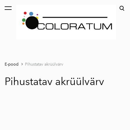
lisati ostukorvi.
Vaata ostukorvi
E-pood
Pihustatav akrüülvärv
Pihustatav akrüülvärv
1 / 6