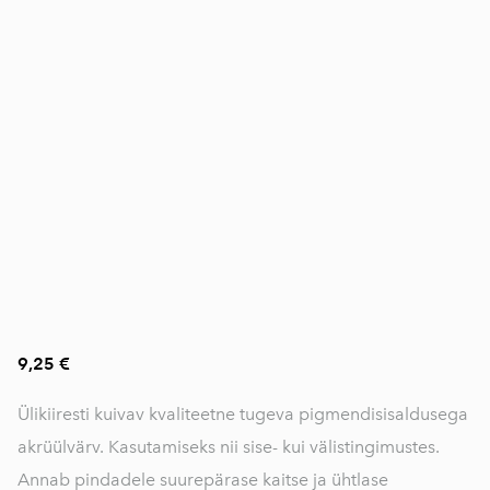
9,25 €
Ülikiiresti kuivav kvaliteetne tugeva pigmendisisaldusega
akrüülvärv. Kasutamiseks nii sise- kui välistingimustes.
Annab pindadele suurepärase kaitse ja ühtlase