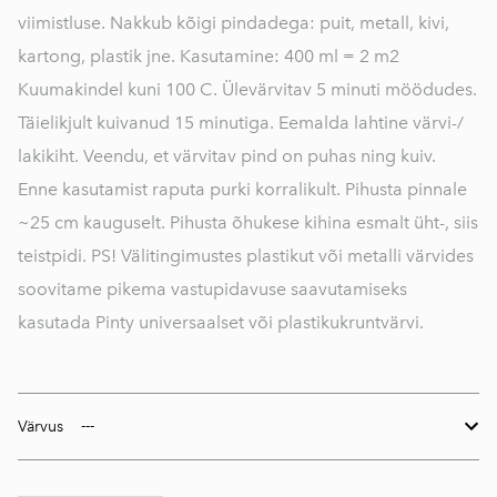
viimistluse. Nakkub kõigi pindadega: puit, metall, kivi,
kartong, plastik jne. Kasutamine: 400 ml = 2 m2
Kuumakindel kuni 100 C. Ülevärvitav 5 minuti möödudes.
Täielikjult kuivanud 15 minutiga. Eemalda lahtine värvi-/
lakikiht. Veendu, et värvitav pind on puhas ning kuiv.
Enne kasutamist raputa purki korralikult. Pihusta pinnale
~25 cm kauguselt. Pihusta õhukese kihina esmalt üht-, siis
teistpidi. PS! Välitingimustes plastikut või metalli värvides
soovitame pikema vastupidavuse saavutamiseks
kasutada Pinty universaalset või plastikukruntvärvi.
Värvus