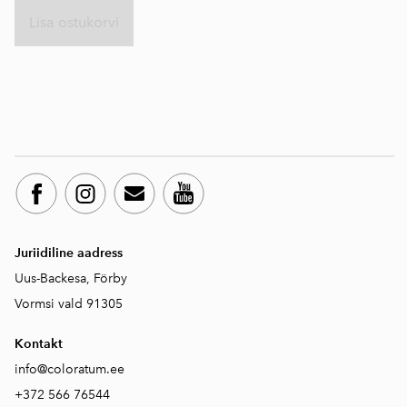
Lisa ostukorvi
Juriidiline aadress
Uus-Backesa, Förby
Vormsi vald 91305
Kontakt
info@coloratum.ee
+372 566 76544