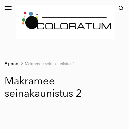
lisati ostukorvi.
Vaata ostukorvi
E-pood
Makramee seinakaunistus 2
Makramee
seinakaunistus 2