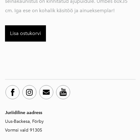
seinakaunistus on kinnitatud ajupuidule. Umbes 60x35
cm. Iga ese on kohalik käsitöö ja ainueksemplar!
Lisa ostukorvi
Juriidiline aadress
Uus-Backesa, Förby
Vormsi vald 91305