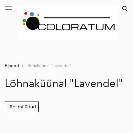
lisati ostukorvi.
Vaata ostukorvi
E-pood
Lõhnaküünal "Lavendel"
Lõhnaküünal "Lavendel"
Läbi müüdud
1 / 2