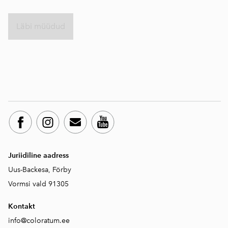
Läbi müüdud
Juriidiline aadress
Uus-Backesa, Förby
Vormsi vald 91305
Kontakt
info@coloratum.ee