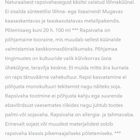
Naturaalsest rapsivahasegust käsitsi valatud lõhnaküünal.
Ei sisalda sünteetilisi lõhna- ega lisaaineid! Mugavas
kaasaskantavas ja taaskasutatavas metallpakendis.
Põlemisaeg kuni 20 h. 100 ml *** Rapsivaha on
põhjamaine tooraine, mis muudab sellest küünalde
valmistamise keskkonnasõbralikumaks. Põhjamaa
tingimustes on kultuuride valik külvikorras üsna
ühekülgne, teravilja keskne. Et mulda mitte ära kurnata
on raps tänuväärne vahekultuur. Rapsi kasvatamine ei
põhjusta monokultuuri tekitamist nagu näiteks soja.
Rapsivaha tootmine ei põhjusta kahju ega suurenda
ebavõrdsust vaesemates riikides nagu juhtub tootes
palmi-või sojavaha. Rapsivaha on allergia- ja tahmavaba.
Erinevalt sojast või muudest materjalidest sobib
rapsivaha klaasis pikemaajaliseks põletamiseks. ***