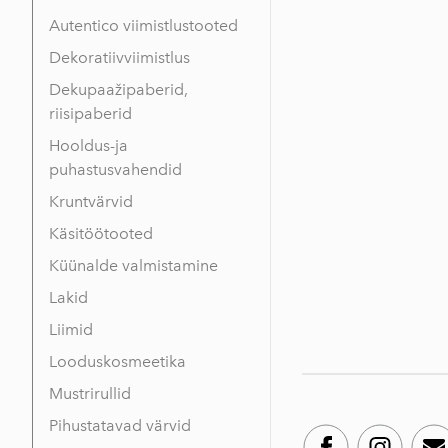
Autentico viimistlustooted
Dekoratiivviimistlus
Dekupaažipaberid,
riisipaberid
Hooldus-ja
puhastusvahendid
Kruntvärvid
Käsitöötooted
Küünalde valmistamine
Lakid
Liimid
Looduskosmeetika
Mustrirullid
Pihustatavad värvid