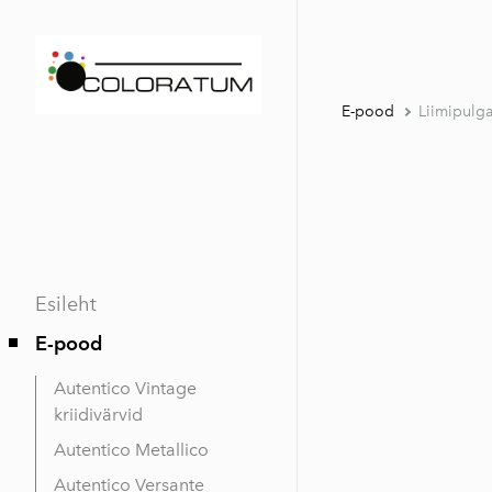
E-pood
Liimipulg
Esileht
E-pood
Autentico Vintage
kriidivärvid
Autentico Metallico
Autentico Versante