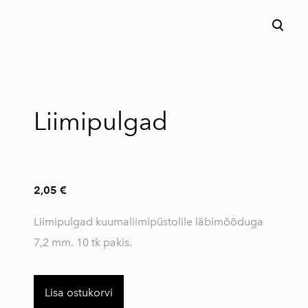
lisati ostukorvi.
Vaata ostukorvi
Liimipulgad
2,05 €
Liimipulgad kuumaliimipüstolile läbimõõduga
7,2 mm. 10 tk pakis.
Lisa ostukorvi