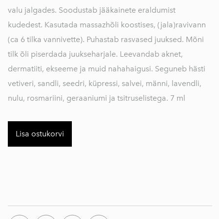
valu jalgades. Soodustab jääkainete eraldumist
kudedest. Kasutada massazhõli koostises, (jala)ravivann
(ca 6 tilka vannivette). Puhastab rasvased juuksed. Mõni
tilk õli piserdada juukseharjale. Leevandab aknet,
dermatiiti, ekseeme ja muid nahahaigusi. Seguneb hästi
vetiveri, sandli, seedri, küpressi, salvei, männi, lavendli,
nulu, rosmariini, geraaniumi ja tsitruselistega. 7 ml
Lisa ostukorvi