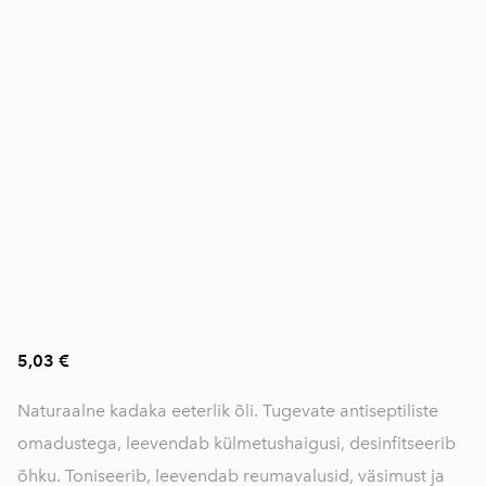
5,03 €
Naturaalne kadaka eeterlik õli. Tugevate antiseptiliste
omadustega, leevendab külmetushaigusi, desinfitseerib
õhku. Toniseerib, leevendab reumavalusid, väsimust ja