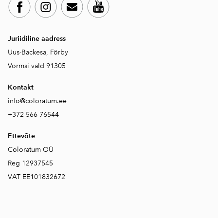
Juriidiline aadress
Uus-Backesa, Förby
Vormsi vald 91305
Kontakt
info@coloratum.ee
+372 566 76544
Ettevõte
Coloratum OÜ
Reg 12937545
VAT EE101832672