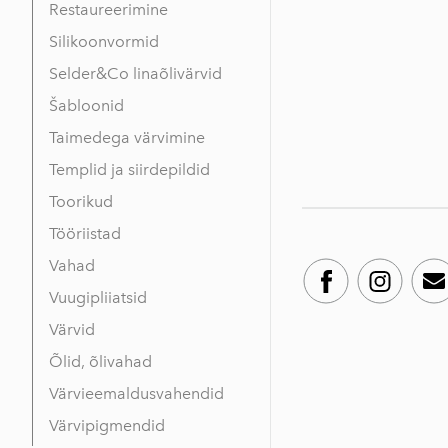
Restaureerimine
Silikoonvormid
Selder&Co linaõlivärvid
Šabloonid
Taimedega värvimine
Templid ja siirdepildid
Toorikud
Tööriistad
Vahad
Vuugipliiatsid
Värvid
Õlid, õlivahad
Värvieemaldusvahendid
Värvipigmendid