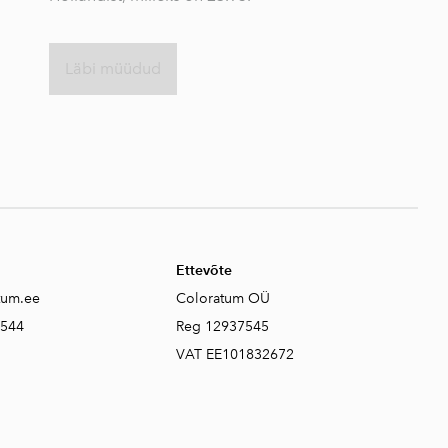
Läbi müüdud
Ettevõte
tum.ee
Coloratum OÜ
6544
Reg 12937545
VAT EE101832672