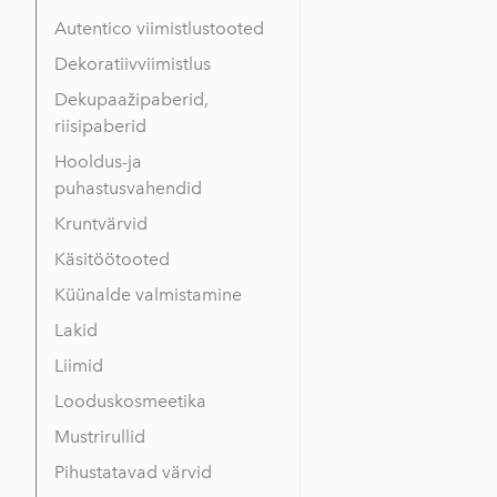
Autentico viimistlustooted
Dekoratiivviimistlus
Dekupaažipaberid,
riisipaberid
Hooldus-ja
puhastusvahendid
Kruntvärvid
Käsitöötooted
Küünalde valmistamine
Lakid
Liimid
Looduskosmeetika
Mustrirullid
Pihustatavad värvid