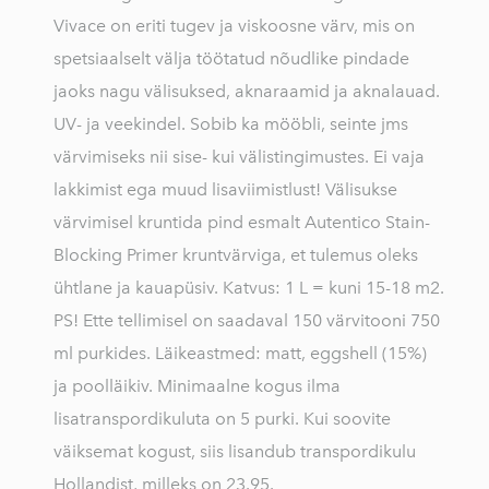
Vivace on eriti tugev ja viskoosne värv, mis on
spetsiaalselt välja töötatud nõudlike pindade
jaoks nagu välisuksed, aknaraamid ja aknalauad.
UV- ja veekindel. Sobib ka mööbli, seinte jms
värvimiseks nii sise- kui välistingimustes. Ei vaja
lakkimist ega muud lisaviimistlust! Välisukse
värvimisel kruntida pind esmalt Autentico Stain-
Blocking Primer kruntvärviga, et tulemus oleks
ühtlane ja kauapüsiv. Katvus: 1 L = kuni 15-18 m2.
PS! Ette tellimisel on saadaval 150 värvitooni 750
ml purkides. Läikeastmed: matt, eggshell (15%)
ja poolläikiv. Minimaalne kogus ilma
lisatranspordikuluta on 5 purki. Kui soovite
väiksemat kogust, siis lisandub transpordikulu
Hollandist, milleks on 23.95.