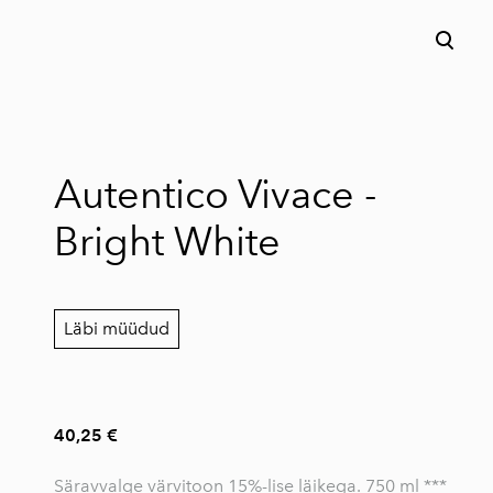
lisati ostukorvi.
Vaata ostukorvi
Autentico Vivace -
Bright White
Läbi müüdud
40,25 €
Säravvalge värvitoon 15%-lise läikega. 750 ml ***