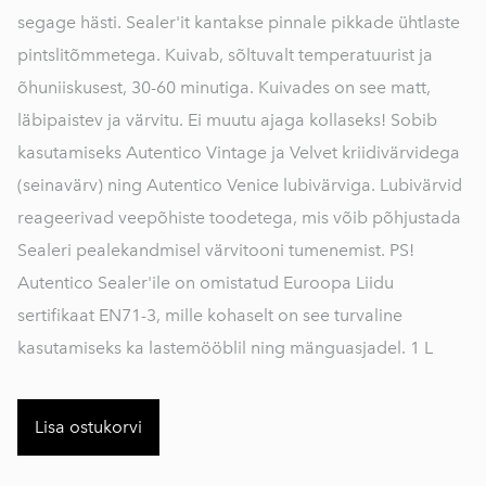
segage hästi. Sealer'it kantakse pinnale pikkade ühtlaste
pintslitõmmetega. Kuivab, sõltuvalt temperatuurist ja
õhuniiskusest, 30-60 minutiga. Kuivades on see matt,
läbipaistev ja värvitu. Ei muutu ajaga kollaseks! Sobib
kasutamiseks Autentico Vintage ja Velvet kriidivärvidega
(seinavärv) ning Autentico Venice lubivärviga. Lubivärvid
reageerivad veepõhiste toodetega, mis võib põhjustada
Sealeri pealekandmisel värvitooni tumenemist. PS!
Autentico Sealer'ile on omistatud Euroopa Liidu
sertifikaat EN71-3, mille kohaselt on see turvaline
kasutamiseks ka lastemööblil ning mänguasjadel. 1 L
Lisa ostukorvi