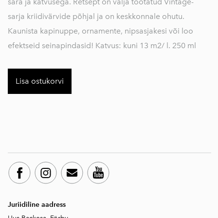
sära ja katvusega. Retsept on välja töötatud Vintage-
sarja kriidivärvide põhjal ja on keskkonnale ohutu.
Kaunista kapinuppe, ornamente, nipsasjakesi või loo
efektseid seinapindasid! Katvus: kuni 13 m2/ l. 250 ml
Lisa ostukorvi
Juriidiline aadress