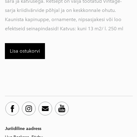
sära ja katvusega. Retsept on välja töötatud Vintage-
sarja kriidivärvide põhjal ja on keskkonnale ohutu.
Kaunista kapinuppe, ornamente, nipsasjakesi või loo
efektseid seinapindasid! Katvus: kuni 13 m2/ l. 250 ml
Lisa ostukorvi
Juriidiline aadress