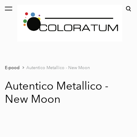
lisati ostukorvi.
Vaata ostukorvi
E-pood
Autentico Metallico - New Moon
Autentico Metallico -
New Moon