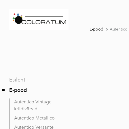
E-pood
Autentico 
Esileht
E-pood
Autentico Vintage
kriidivärvid
Autentico Metallico
Autentico Versante